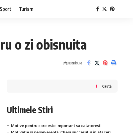
Sport
Turism
u o zi obisnuita
Distribuie
Caută
Ultimele Stiri
Motive pentru care este important sa calatoresti
Motivație și perseverență: Cheia succesului în afaceri