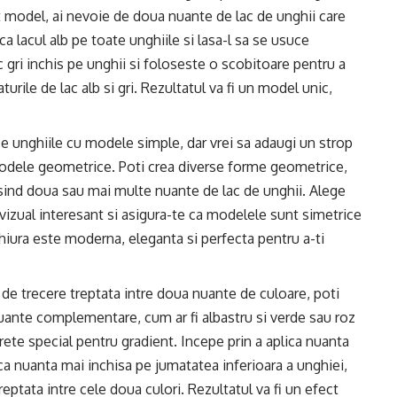
t model, ai nevoie de doua nuante de lac de unghii care
lica lacul alb pe toate unghiile si lasa-l sa se usuce
c gri inchis pe unghii si foloseste o scobitoare pentru a
ile de lac alb si gri. Rezultatul va fi un model unic,
ace unghiile cu modele simple, dar vrei sa adaugi un strop
 modele geometrice. Poti crea diverse forme geometrice,
olosind doua sau mai multe nuante de lac de unghii. Alege
 vizual interesant si asigura-te ca modelele sunt simetrice
chiura este moderna, eleganta si perfecta pentru a-ti
l de trecere treptata intre doua nuante de culoare, poti
uante complementare, cum ar fi albastru si verde sau roz
urete special pentru gradient. Incepe prin a aplica nuanta
ca nuanta mai inchisa pe jumatatea inferioara a unghiei,
eptata intre cele doua culori. Rezultatul va fi un efect