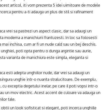
 In acest articol, iti vom prezenta 5 idei uimitoare de modele
ncerca pentru a-ti adauga un plus de stil si rafinament
aca vrei sa pastrezi un aspect clasic, dar sa adaugi un
nta moderna a manichiurii frantuzesti. In loc sa folosesti
a mai inchisa, cum ar fi un nude cald sau un bej deschis.
l unghiei, poti opta pentru o dunga argintie sau aurie,
sta varianta de manichiura este simpla, eleganta si
aca esti adepta unghiilor nude, dar vrei sa adaugi un
o singura unghie intr-o nuanta stralucitoare. De exemplu,
cu exceptia degetului inelar, pe care il poti vopsi intr-o
 sau un mov electric. Acest accent de culoare va adauga un
ilor tale.
a obtii un look sofisticat si elegant, poti incerca unghiile