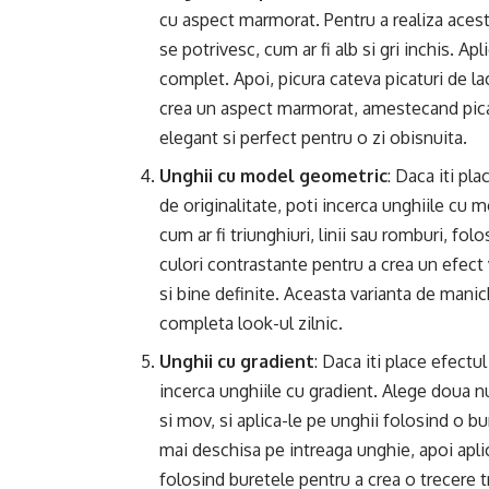
cu aspect marmorat. Pentru a realiza aces
se potrivesc, cum ar fi alb si gri inchis. Ap
complet. Apoi, picura cateva picaturi de la
crea un aspect marmorat, amestecand picatur
elegant si perfect pentru o zi obisnuita.
Unghii cu model geometric
: Daca iti pl
de originalitate, poti incerca unghiile cu
cum ar fi triunghiuri, linii sau romburi, f
culori contrastante pentru a crea un efect
si bine definite. Aceasta varianta de mani
completa look-ul zilnic.
Unghii cu gradient
: Daca iti place efectu
incerca unghiile cu gradient. Alege doua n
si mov, si aplica-le pe unghii folosind o b
mai deschisa pe intreaga unghie, apoi apli
folosind buretele pentru a crea o trecere tr