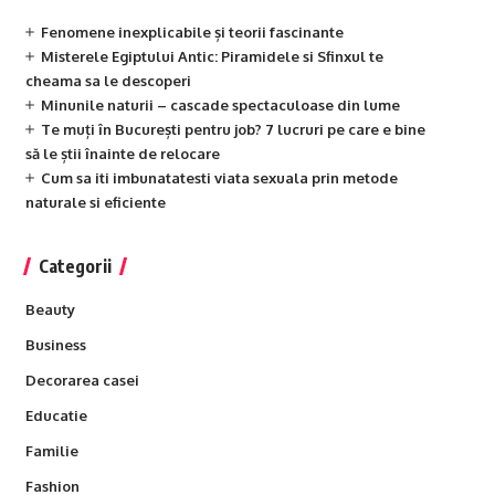
Fenomene inexplicabile și teorii fascinante
Misterele Egiptului Antic: Piramidele si Sfinxul te
cheama sa le descoperi
Minunile naturii – cascade spectaculoase din lume
Te muți în București pentru job? 7 lucruri pe care e bine
să le știi înainte de relocare
Cum sa iti imbunatatesti viata sexuala prin metode
naturale si eficiente
Categorii
Beauty
Business
Decorarea casei
Educatie
Familie
Fashion