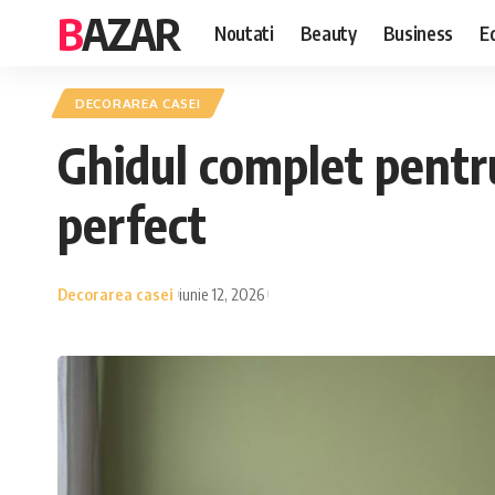
BAZAR
Noutati
Beauty
Business
E
DECORAREA CASEI
Ghidul complet pentr
perfect
Decorarea casei
iunie 12, 2026