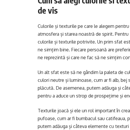
Cum sa alegi culorile si tex
de vis
Culorile și texturile pe care le alegem pentr
atmosfera și starea noastră de spirit. Pentr
culorile și texturile potrivite. Un prim sfat e
ne simțim bine. Fiecare persoană are preferin
ne reprezintă și care ne fac să ne simțim con
Un alt sfat este să ne gândim la paleta de c
culori neutre și luminoase, cum ar fi alb, bej
plăcută. De asemenea, putem adăuga și câtev
pentru a aduce un strop de prospețime și ene
Texturile joacă și ele un rol important în cr
pufoase, cum ar fi bumbacul sau catifeaua, 
putem adăuga și câteva elemente cu texturi 