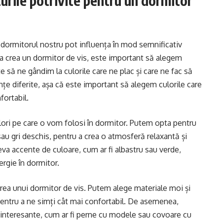
turile potrivite pentru un dormitor
u dormitorul nostru pot influența în mod semnificativ
u a crea un dormitor de vis, este important să alegem
ste să ne gândim la culorile care ne plac și care ne fac să
țe diferite, așa că este important să alegem culorile care
fortabil.
ulori pe care o vom folosi în dormitor. Putem opta pentru
 sau gri deschis, pentru a crea o atmosferă relaxantă și
a accente de culoare, cum ar fi albastru sau verde,
rgie în dormitor.
earea unui dormitor de vis. Putem alege materiale moi și
pentru a ne simți cât mai confortabil. De asemenea,
interesante, cum ar fi perne cu modele sau covoare cu