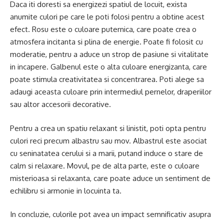
Daca iti doresti sa energizezi spatiul de locuit, exista
anumite culori pe care le poti folosi pentru a obtine acest
efect. Rosu este o culoare puternica, care poate crea o
atmosfera incitanta si plina de energie. Poate fi folosit cu
moderatie, pentru a aduce un strop de pasiune si vitalitate
in incapere. Galbenul este o alta culoare energizanta, care
poate stimula creativitatea si concentrarea. Poti alege sa
adaugi aceasta culoare prin intermediul pernelor, draperiilor
sau altor accesorii decorative.
Pentru a crea un spatiu relaxant si linistit, poti opta pentru
culori reci precum albastru sau mov. Albastrul este asociat
cu seninatatea cerului si a marii, putand induce o stare de
calm si relaxare. Movul, pe de alta parte, este o culoare
misterioasa si relaxanta, care poate aduce un sentiment de
echilibru si armonie in locuinta ta.
In concluzie, culorile pot avea un impact semnificativ asupra