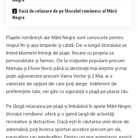
Oază de relaxare de pe litoralul românesc al Mării
Negre
Plajele românești ale Mării Negre sunt cunoscute pentru
nisipul fin și apa limpede și caldă. De-a lungul litoralului se
întind kilometri întregi de plaje, fiecare cu propria sa
personalitate și farmec. De la stațiunile populare precum
Mamaia și Eforie Nord, până la destinații mai liniștite și mai
puțin aglomerate precum Vama Veche și 2 Mai, ai o
varietate de opțiuni din care poți alege. Indiferent de
preferințele tale, vei găsi cu siguranță o plajă pe placul tău.
Pe lângă relaxarea pe plajă și îmbăiatul în apele Mării Negre,
litoralul românesc oferă și o gamă largă de activități
recreative și distractive. Dacă ești în căutarea unei doze de
adrenalină, poți încerca sporturi acvatice precum jet-ski,
parasailing sau windsurfing. Pentru cei mai aventuroși, există