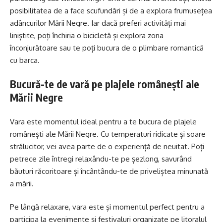
posibilitatea de a face scufundări și de a explora frumusețea
adâncurilor Mării Negre. Iar dacă preferi activități mai
liniștite, poți închiria o bicicletă și explora zona
înconjurătoare sau te poți bucura de o plimbare romantică
cu barca.
Bucură-te de vară pe plajele românești ale
Mării Negre
Vara este momentul ideal pentru a te bucura de plajele
românești ale Mării Negre. Cu temperaturi ridicate și soare
strălucitor, vei avea parte de o experiență de neuitat. Poți
petrece zile întregi relaxându-te pe șezlong, savurând
băuturi răcoritoare și încântându-te de priveliștea minunată
a mării.
Pe lângă relaxare, vara este și momentul perfect pentru a
participa la evenimente și festivaluri organizate pe litoralul