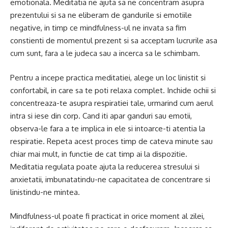
emotionala. Meditatia ne ajuta sa ne concentram asupra
prezentului si sa ne eliberam de gandurile si emotiile
negative, in timp ce mindfulness-ul ne invata sa fim
constienti de momentul prezent si sa acceptam lucrurile asa
cum sunt, fara a le judeca sau a incerca sa le schimbam.
Pentru a incepe practica meditatiei, alege un loc linistit si
confortabil, in care sa te poti relaxa complet. Inchide ochii si
concentreaza-te asupra respiratiei tale, urmarind cum aerul
intra si iese din corp. Cand iti apar ganduri sau emotii,
observa-le fara a te implica in ele si intoarce-ti atentia la
respiratie. Repeta acest proces timp de cateva minute sau
chiar mai mult, in functie de cat timp ai la dispozitie.
Meditatia regulata poate ajuta la reducerea stresului si
anxietatii, imbunatatindu-ne capacitatea de concentrare si
linistindu-ne mintea.
Mindfulness-ul poate fi practicat in orice moment al zilei,