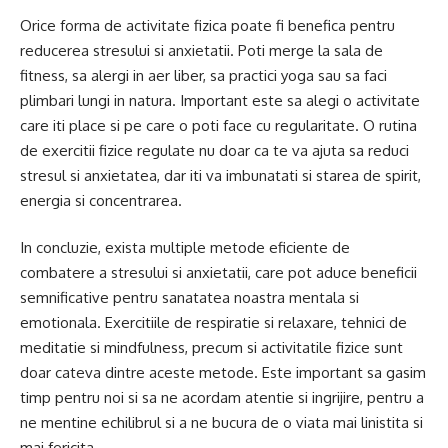
Orice forma de activitate fizica poate fi benefica pentru
reducerea stresului si anxietatii. Poti merge la sala de
fitness, sa alergi in aer liber, sa practici yoga sau sa faci
plimbari lungi in natura. Important este sa alegi o activitate
care iti place si pe care o poti face cu regularitate. O rutina
de exercitii fizice regulate nu doar ca te va ajuta sa reduci
stresul si anxietatea, dar iti va imbunatati si starea de spirit,
energia si concentrarea.
In concluzie, exista multiple metode eficiente de
combatere a stresului si anxietatii, care pot aduce beneficii
semnificative pentru sanatatea noastra mentala si
emotionala. Exercitiile de respiratie si relaxare, tehnici de
meditatie si mindfulness, precum si activitatile fizice sunt
doar cateva dintre aceste metode. Este important sa gasim
timp pentru noi si sa ne acordam atentie si ingrijire, pentru a
ne mentine echilibrul si a ne bucura de o viata mai linistita si
mai fericita.