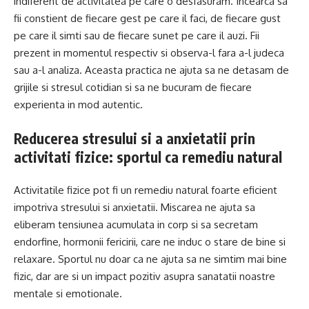
indiferent de activitatea pe care o desfasuram. Incearca sa
fii constient de fiecare gest pe care il faci, de fiecare gust
pe care il simti sau de fiecare sunet pe care il auzi. Fii
prezent in momentul respectiv si observa-l fara a-l judeca
sau a-l analiza. Aceasta practica ne ajuta sa ne detasam de
grijile si stresul cotidian si sa ne bucuram de fiecare
experienta in mod autentic.
Reducerea stresului si a anxietatii prin
activitati fizice: sportul ca remediu natural
Activitatile fizice pot fi un remediu natural foarte eficient
impotriva stresului si anxietatii. Miscarea ne ajuta sa
eliberam tensiunea acumulata in corp si sa secretam
endorfine, hormonii fericirii, care ne induc o stare de bine si
relaxare. Sportul nu doar ca ne ajuta sa ne simtim mai bine
fizic, dar are si un impact pozitiv asupra sanatatii noastre
mentale si emotionale.