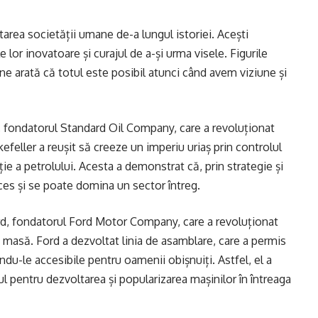
ltarea societății umane de-a lungul istoriei. Acești
e lor inovatoare și curajul de a-și urma visele. Figurile
 ne arată că totul este posibil atunci când avem viziune și
, fondatorul Standard Oil Company, care a revoluționat
kefeller a reușit să creeze un imperiu uriaș prin controlul
ție a petrolului. Acesta a demonstrat că, prin strategie și
ces și se poate domina un sector întreg.
rd, fondatorul Ford Motor Company, care a revoluționat
n masă. Ford a dezvoltat linia de asamblare, care a permis
ându-le accesibile pentru oamenii obișnuiți. Astfel, el a
l pentru dezvoltarea și popularizarea mașinilor în întreaga