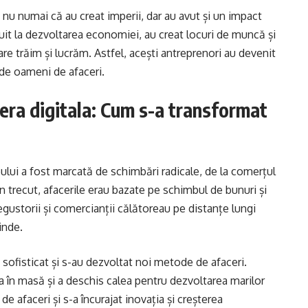
 nu numai că au creat imperii, dar au avut și un impact
buit la dezvoltarea economiei, au creat locuri de muncă și
re trăim și lucrăm. Astfel, acești antreprenori au devenit
 de oameni de afaceri.
 era digitala: Cum s-a transformat
ului a fost marcată de schimbări radicale, de la comerțul
 În trecut, afacerile erau bazate pe schimbul de bunuri și
Negustorii și comercianții călătoreau pe distanțe lungi
inde.
sofisticat și s-au dezvoltat noi metode de afaceri.
a în masă și a deschis calea pentru dezvoltarea marilor
de afaceri și s-a încurajat inovația și creșterea